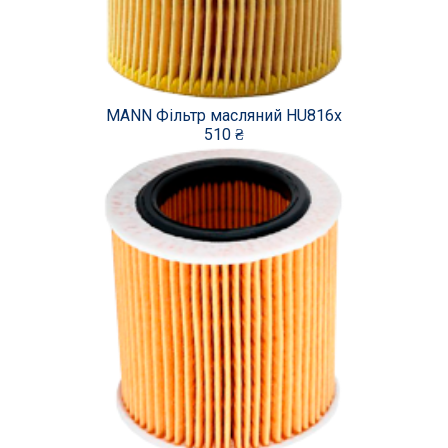
MANN Фільтр масляний HU816x
510 ₴