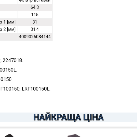
Фільтр вставки
64.3
115
р 1 [мм]
31
р 2 [мм]
31.4
4009026084144
, 2247018.
00150L.
0150.
F100150, LRF100150L.
НАЙКРАЩА ЦІНА