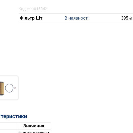
Код:
mhox153d2
Фільтр Шт
В наявності
395 ₴
ктеристики
Значення