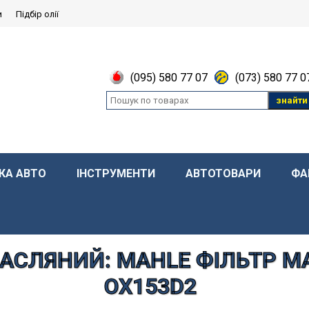
и
Підбір олії
(095) 580 77 07
(073) 580 77 0
знайти
КА АВТО
ІНСТРУМЕНТИ
АВТОТОВАРИ
ФА
МАСЛЯНИЙ: MAHLE ФІЛЬТР 
OX153D2