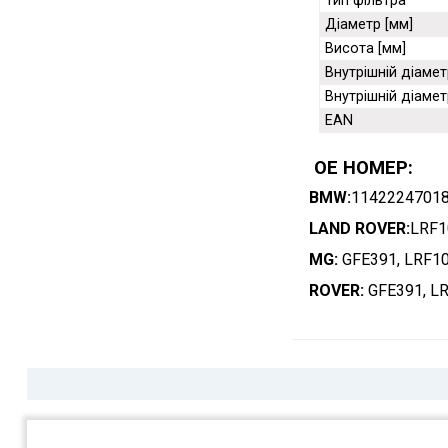
Тип фільтра
Діаметр [мм]
Висота [мм]
Внутрішній діамет
Внутрішній діамет
EAN
OE НОМЕР:
BMW:
11422247018
LAND ROVER:
LRF1
MG:
GFE391, LRF10
ROVER:
GFE391, LR