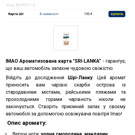
Код:
IM-PP07119
Карта Шт
В наявності
195 ₴
купити
IMAO Ароматизована карта "SRI-LANKA"
- гарантує,
що ваш автомобіль запахне чудовою свіжістю.
Війдіть до дослідження
Шрі-Ланку
. Цей аромат
приносить вам чарівні скарби острова: із
стародавніми містами, райськими пляжами та
прохолодними горами чарівність ніколи не
закінчується. Створіть приємний запах у своєму
автомобілі за допомогою освіжувача повітря Imao!
Опис аромату:
Верхні ноти:
чорна смородина, мандарин
.