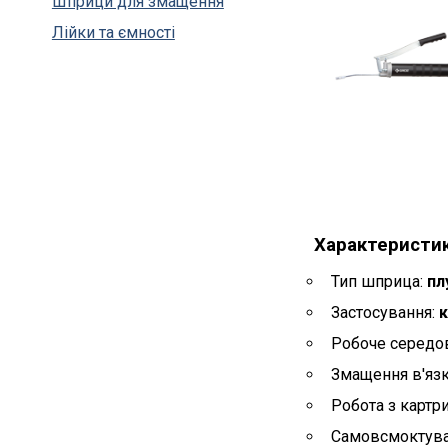
Шприци для змащення
Лійки та ємності
Характеристи
Тип шприца:
пл
Застосування:
к
Робоче середо
Змащення в'яз
Робота з картр
Самовсмоктува