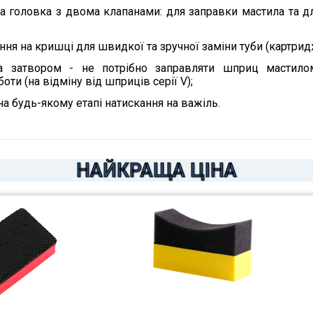
а головка з двома клапанами: для заправки мастила та 
ння на кришці для швидкої та зручної заміни туби (картрид
ка затвором - не потрібно заправляти шприц мастило
оти (на відміну від шприців серії V);
на будь-якому етапі натискання на важіль.
НАЙКРАЩА ЦІНА