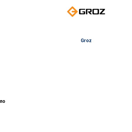
Groz
ило