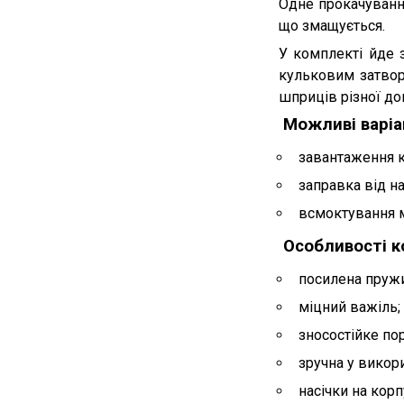
Одне прокачування
що змащується.
У комплекті йде
кульковим затвор
шприців різної д
Можливі варі
завантаження к
заправка від на
всмоктування м
Особливості к
посилена пружи
міцний важіль;
зносостійке по
зручна у викор
насічки на кор