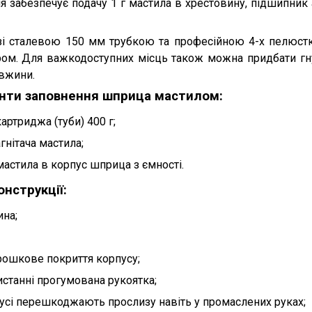
 забезпечує подачу 1 г мастила в хрестовину, підшипник 
 зі сталевою 150 мм трубкою та професійною 4-х пелюс
ом. Для важкодоступних місць також можна придбати гн
овжини.
анти заповнення шприца мастилом:
артриджа (туби) 400 г;
гнітача мастила;
астила в корпус шприца з ємності.
онструкції:
на;
рошкове покриття корпусу;
истанні прогумована рукоятка;
пусі перешкоджають прослизу навіть у промаслених руках;