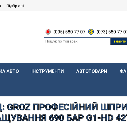
и
Підбір олії
(095) 580 77 07
(073) 580 77 0
знайти
КА АВТО
ІНСТРУМЕНТИ
АВТОТОВАРИ
ФА
: GROZ ПРОФЕСІЙНИЙ ШПР
ЩУВАННЯ 690 БАР G1-HD 42