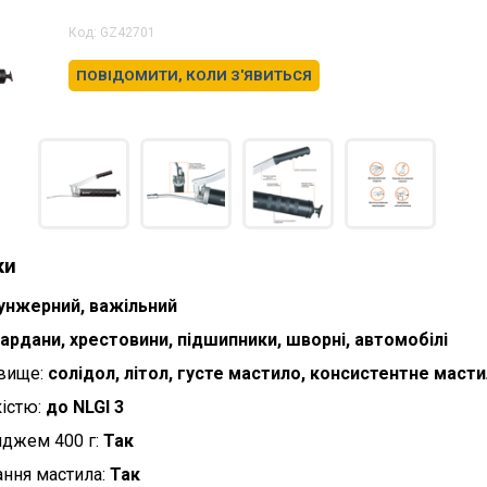
Код:
GZ42701
ПОВІДОМИТИ, КОЛИ З'ЯВИТЬСЯ
ки
унжерний, важільний
ардани, хрестовини, підшипники, шворні, автомобілі
вище:
солідол, літол, густе мастило, консистентне маст
кістю:
до NLGI 3
иджем 400 г:
Так
ння мастила:
Так