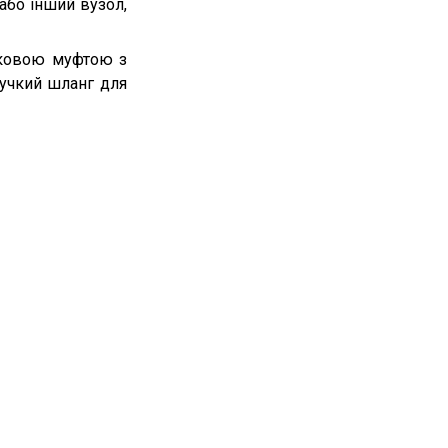
або інший вузол,
тковою муфтою з
учкий шланг для