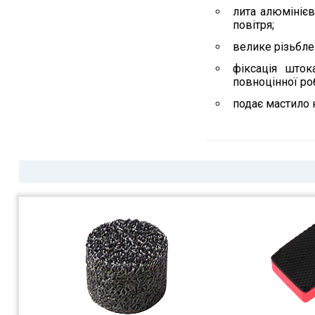
лита алюмінієв
повітря;
велике різьбле
фіксація што
повноцінної роб
подає мастило 