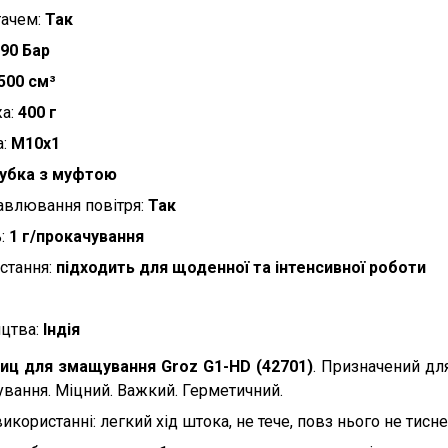
тачем:
Так
90 Бар
500 см³
жа:
400 г
а:
М10х1
убка з муфтою
авлювання повітря:
Так
ь:
1 г/прокачування
стання:
підходить для щоденної та інтенсивної роботи
ицтва:
Індія
иц для змащування Groz G1-HD (42701)
. Призначений дл
вання. Міцний. Важкий. Герметичний.
користанні: легкий хід штока, не тече, повз нього не тисне