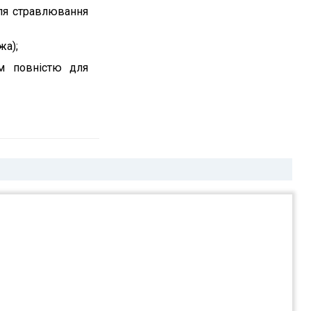
для стравлювання
жа);
м повністю для