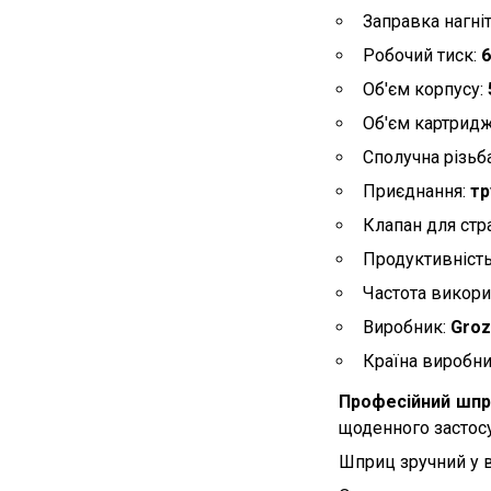
Заправка нагні
Робочий тиск:
6
Об'єм корпусу:
Об'єм картрид
Сполучна різьб
Приєднання:
тр
Клапан для стр
Продуктивніст
Частота викори
Виробник:
Groz
Країна виробн
Професійний шпр
щоденного застосу
Шприц зручний у ви