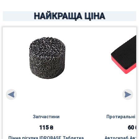
НАЙКРАЩА ЦІНА
Запчастини
Протиральні 
115 ₴
60 ₴
Пінна пігулка IDROBASE Таблетка
Автоскраб Авт