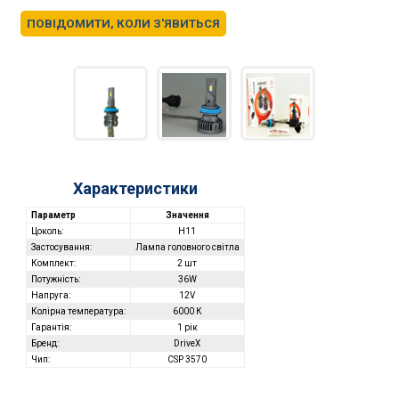
ПОВІДОМИТИ, КОЛИ З'ЯВИТЬСЯ
Характеристики
Параметр
Значення
Цоколь:
H11
Застосування:
Лампа головного світла
Комплект:
2 шт
Потужність:
36W
Напруга:
12V
Колірна температура:
6000 К
Гарантія:
1 рік
Бренд:
DriveX
Чип:
CSP 3570