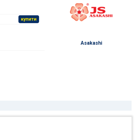
купити
Asakashi