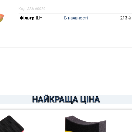
Код:
ASA-A0020
Фільтр Шт
В наявності
213 ₴
НАЙКРАЩА ЦІНА